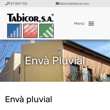
937 809 755
tabicor@tabicor.com
Envà Pluvial
Envà pluvial